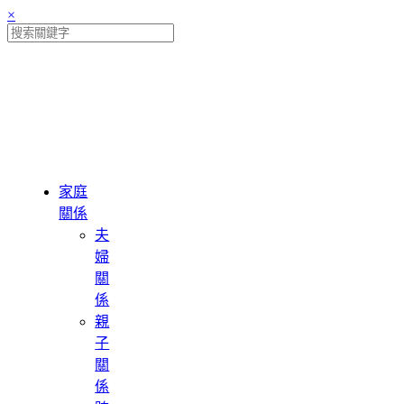
×
特別
優惠
最新
動向
家庭
關係
夫
婦
關
係
親
子
關
係