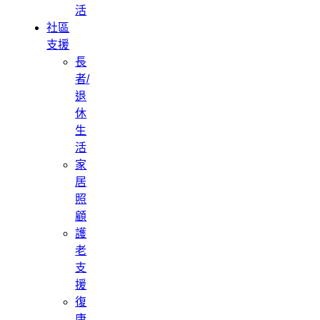
活
社區
支援
長
者/
退
休
生
活
家
居
照
顧
護
老
支
援
復
康