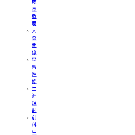
成
長
發
展
人
際
關
係
學
習
進
修
生
涯
規
劃
創
科
生