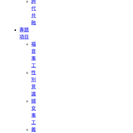
跨
代
共
融
專題
項目
福
音
事
工
性
別
意
識
婦
女
事
工
義