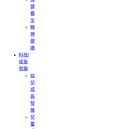
健
養
生
精
神
健
康
科技/
成長
發展
幼
兒
成
長
發
展
兒
童