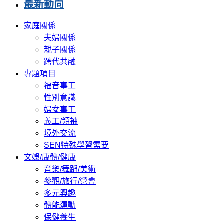
最新動向
家庭關係
夫婦關係
親子關係
跨代共融
專題項目
福音事工
性別意識
婦女事工
義工/領袖
境外交流
SEN特殊學習需要
文娛/康體/健康
音樂/舞蹈/美術
參觀/旅行/營會
多元興趣
體能運動
保健養生