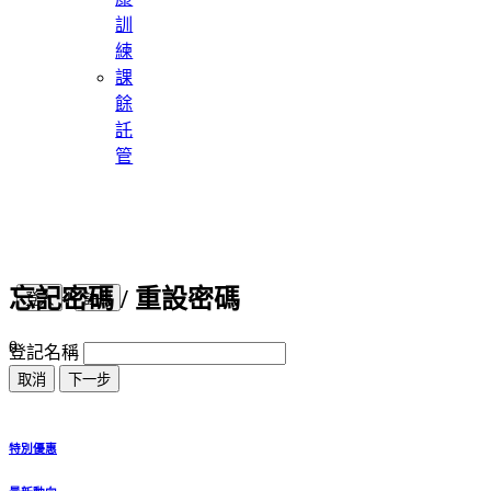
訓
練
課
餘
託
管
忘記密碼 / 重設密碼
|
0
登記名稱
特別優惠