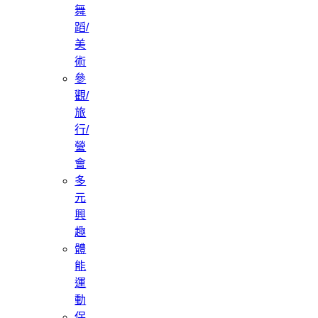
舞
蹈/
美
術
參
觀/
旅
行/
營
會
多
元
興
趣
體
能
運
動
保