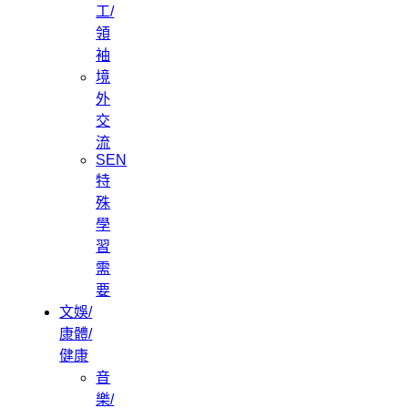
工/
領
袖
境
外
交
流
SEN
特
殊
學
習
需
要
文娛/
康體/
健康
音
樂/